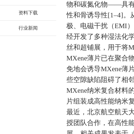
物和碳氮化物——具
资料下载
性和骨诱导性[1–4]
极、电磁干扰（EMI）
行业新闻
经开发了多种湿法化
丝和超铺展，用于将MX
MXene薄片已在聚
免地会诱导MXene薄
些空隙缺陷阻碍了相邻
MXene纳米复合材料
片组装成高性能纳米
最近，北京航空航天
授团队合作，在高性能
展，相关成果发表于《