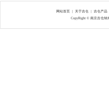
器（试验机）
曼切斯特大学石
关于我公司客户
网站首页
|
关于吉仓
|
吉仓产品
CopyRight © 南京
吉仓纳米受邀担
吉仓纳米石墨烯标准
我司客户2025
文133篇共计60
吉仓纳米作为国
烯）材料工作组
各类申请书下载
请书，免费样品
把实验室装进口
尿液里的疾病信
给马路装个“智
抓超载又能发电
喜报 | 我司
司通过ISO质
天津市药品检验研
图：这个微型反
中国科学院宁波
1分钟
环境与土木工程