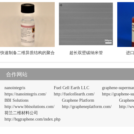
（第二届）成立
南京吉仓纳米科
技小企业，常州
我司推出堆垛选
定为2023年常
我司主导的江苏省
材料热扩散系数
我司参与的十三
《石墨烯》丛书
我公司推出石墨
快速制备二维异质结构的聚合
超长双壁碳纳米管
进
我公司客户在Na
物Polymer for fast production
吉仓纳米接受各
of 2D heterostructures
合作网站
我公司发文《一
(2D_CL_PC)
准(GB/T30544.1
宁波副市长体验
nanointegris
Fuel Cell Earth LLC
graphene-supermar
https://nanointegris.com/
http://fuelcellearth.com/
https://graphene-s
机
我公司董事长被
BBI Solutions
Graphene Platform
Graphen
员会委员
我公司董事长被
http://www.bbisolutions.com/
http://grapheneplatform.com/
http://w
荷兰二维材料公司
会委员
我公司董事长接
http://hqgraphene.com/index.php
吉仓纳米公司研