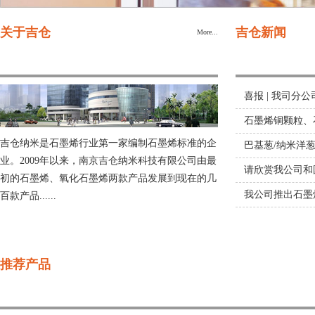
关于吉仓
吉仓新闻
More...
喜报 | 我司
司通过ISO质
石墨烯铜颗粒、
吉仓纳米是石墨烯行业第一家编制石墨烯标准的企
巴基葱/纳米洋
业。2009年以来，南京吉仓纳米科技有限公司由最
请欣赏我公司和
初的石墨烯、氧化石墨烯两款产品发展到现在的几
墨烯基平板耳机A
我公司推出石墨
百款产品......
我司总经理参加
2024年度会议
预充值送石墨烯
推荐产品
曼切斯特大学石
我公司总经理参