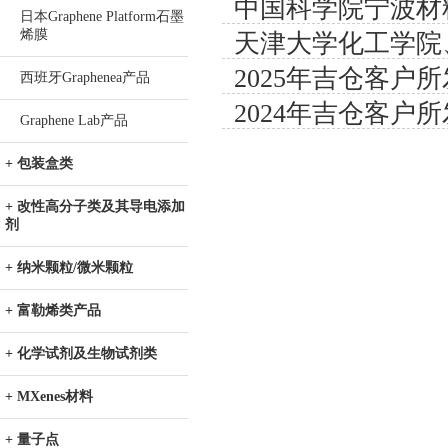
中国科学院宁波材
器把酶解时间从36
日本Graphene Platform石墨
烯膜
天津大学化工学院
学院、华中科技大
2025年吉仓客户所
（天津）--把甲烷
西班牙Graphenea产品
工程系--比头发
2024年吉仓客户
催化老大难问题
Graphene Lab产品
+ 包装盒类
+ 改性高分子类及其导电添加
剂
+ 纳米颗粒/微米颗粒
+ 富勒烯类产品
+ 化学试剂及生物试剂类
+ MXenes材料
+ 量子点