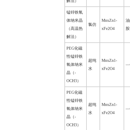
解法）
锰锌铁氧
体纳米晶
MnxZn1-
油
氯仿
（高温热
xFe2O4
胺
解法）
PEG化磁
性锰锌铁
超纯
MnxZn1-
氧体纳米
—
水
xFe2O4
晶（-
OCH3）
PEG化磁
性锰锌铁
超纯
MnxZn1-
氧体纳米
—
水
xFe2O4
晶（-
OCH3）