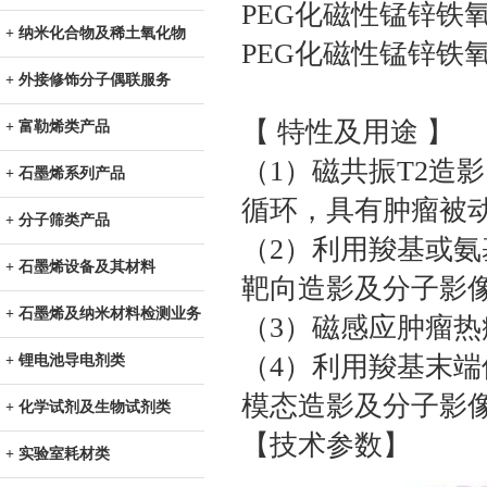
PEG化磁性锰锌铁氧
+ 纳米化合物及稀土氧化物
PEG化磁性锰锌铁氧
+ 外接修饰分子偶联服务
【 特性及用途 】
+ 富勒烯类产品
（1）磁共振T2造
+ 石墨烯系列产品
循环，具有肿瘤被
+ 分子筛类产品
（2）利用羧基或氨
+ 石墨烯设备及其材料
靶向造影及分子影
+ 石墨烯及纳米材料检测业务
（3）磁感应肿瘤热
（4）利用羧基末端
+ 锂电池导电剂类
模态造影及分子影
+ 化学试剂及生物试剂类
【技术参数】
+ 实验室耗材类