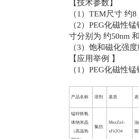
【技术参数】
（1）TEM尺寸 约8 
（2）PEG化磁性
寸分别为 约50nm 和 
（3）饱和磁化强度约30
【应用举例 】
（1）PEG化磁性
产品名称
溶剂
基质
表
锰锌铁氧
体纳米晶
MnxZn1-
油
氯仿
（高温热
xFe2O4
胺