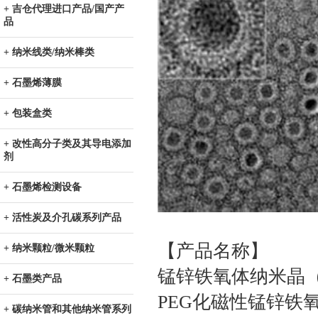
+ 吉仓代理进口产品/国产产
品
+ 纳米线类/纳米棒类
+ 石墨烯薄膜
+ 包装盒类
+ 改性高分子类及其导电添加
剂
+ 石墨烯检测设备
+ 活性炭及介孔碳系列产品
【产品名称】
+ 纳米颗粒/微米颗粒
锰锌铁氧体纳米晶
+ 石墨类产品
PEG化磁性锰锌铁氧
+ 碳纳米管和其他纳米管系列