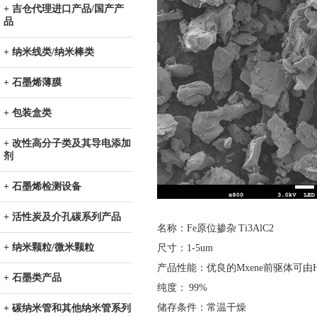
+ 吉仓代理进口产品/国产产
品
+ 纳米线类/纳米棒类
+ 石墨烯薄膜
+ 包装盒类
+ 改性高分子类及其导电添加
剂
+ 石墨烯检测设备
+ 活性炭及介孔碳系列产品
名称：Fe原位掺杂 Ti3AlC2
+ 纳米颗粒/微米颗粒
尺寸：1-5um
产品性能：优良的Mxene前驱体可由HF
+ 石墨类产品
纯度： 99%
储存条件：常温干燥
+ 碳纳米管和其他纳米管系列