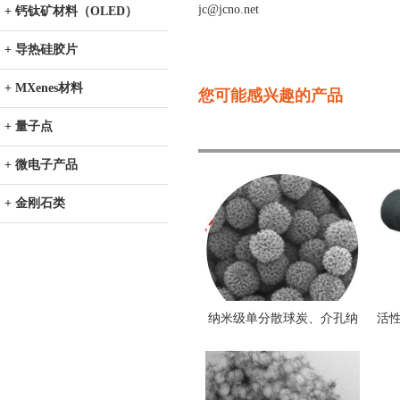
jc@jcno.net
+ 钙钛矿材料（OLED）
+ 导热硅胶片
+ MXenes材料
您可能感兴趣的产品
+ 量子点
+ 微电子产品
+ 金刚石类
纳米级单分散球炭、介孔纳
活
米球炭、微介纳米球炭、铁
丝A
掺杂介孔纳米球炭、亲水性
球炭