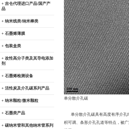
+ 吉仓代理进口产品/国产产
品
+ 纳米线类/纳米棒类
+ 石墨烯薄膜
+ 包装盒类
+ 改性高分子类及其导电添加
剂
+ 石墨烯检测设备
+ 活性炭及介孔碳系列产品
单分散介孔碳
+ 纳米颗粒/微米颗粒
+ 石墨类产品
单分散介孔碳具有高度有序介孔结
积可调、条形介孔孔道等特点，被广
+ 碳纳米管和其他纳米管系列