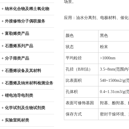
场景。
+ 纳米化合物及稀土氧化物
应用：油水分离剂、电极材料、催化
+ 外接修饰分子偶联服务
+ 富勒烯类产品
颜色
黑色
+ 石墨烯系列产品
状态
粉末
平均粒径
>1000nm
+ 分子筛类产品
孔径（BJH法）
3.5~8nm(范围
+ 石墨烯设备及其材料
比表面积
540~1500m2
+ 石墨烯及纳米材料检测业务
孔体积
0.4~1.31cm3
+ 锂电池导电剂类
表面可修饰基因
羟基、酚羟基、
+ 化学试剂及生物试剂类
保存方式
密封干燥环境、
+ 实验室耗材类