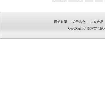
现混合分子梯度分
网站首页
|
关于吉仓
|
吉仓产品
CopyRight © 南京