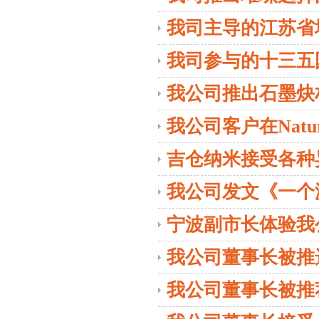
我司主导的江苏省地
定 激光闪射法》
我司参与的十三五
出版
我公司推出石墨炔
我公司客户在Nat
吉仓纳米接受各种
我公司发文《一个
(GB/T30544.13-20
宁波副市长体验我
我公司董事长被推
我公司董事长被推