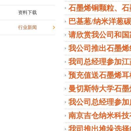
证体系认证
石墨烯铜颗粒、石
资料下载
巴基葱/纳米洋葱
行业新闻
请欣赏我公司和国
AU-67检测试听视
我公司推出石墨烯
我司总经理参加江
预充值送石墨烯耳
曼切斯特大学石墨
我公司总经理参加
大会
南京吉仓纳米科技
吉仓纳米材料科技
我司推出堆垛选择