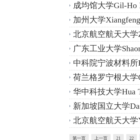
Dongdong C
成均馆大学Gil-H
结构金属绝缘体-
加州大学Xiangfen
高面容量的一氧化
北京航空航天大学Zh
高功率密度平面微
广东工业大学Shaomi
阵列与亲锂MnO
中科院宁波材料所Kun
位构建一维碳纳米
荷兰格罗宁根大学Giu
道
性能固态锂金属电
华中科技大学Hua T
学信号的重金属离
新加坡国立大学Dari
器，用于从电子废
北京航空航天大学Yon
Jingchong L
第一页
上一页
21
22