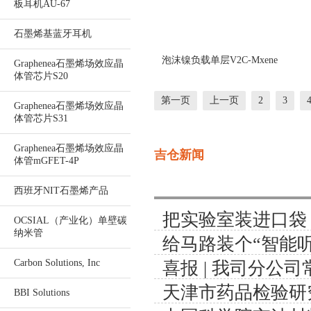
板耳机AU-67
石墨烯基蓝牙耳机
泡沫镍负载单层V2C-Mxene
Graphenea石墨烯场效应晶
体管芯片S20
第一页
上一页
2
3
Graphenea石墨烯场效应晶
体管芯片S31
Graphenea石墨烯场效应晶
吉仓新闻
体管mGFET-4P
西班牙NIT石墨烯产品
把实验室装进口袋
OCSIAL（产业化）单壁碳
纳米管
给马路装个“智能
号
Carbon Solutions, Inc
喜报 | 我司分公
天津市药品检验研
证体系认证
BBI Solutions