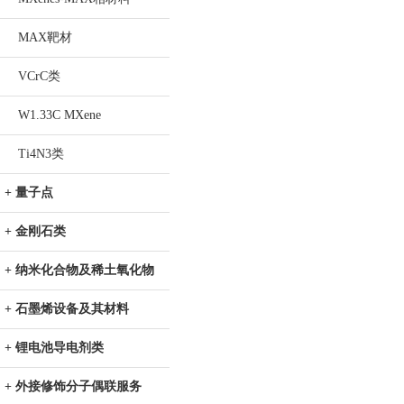
MAX靶材
VCrC类
W1.33C MXene
Ti4N3类
+ 量子点
+ 金刚石类
+ 纳米化合物及稀土氧化物
+ 石墨烯设备及其材料
+ 锂电池导电剂类
+ 外接修饰分子偶联服务