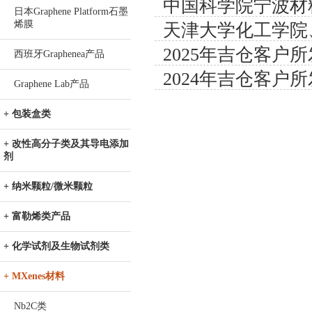
中国科学院宁波材
器把酶解时间从36
日本Graphene Platform石墨
烯膜
天津大学化工学院
学院、华中科技大
2025年吉仓客户所
（天津）--把甲烷
西班牙Graphenea产品
工程系--比头发
2024年吉仓客户
催化老大难问题
Graphene Lab产品
+ 包装盒类
+ 改性高分子类及其导电添加
剂
+ 纳米颗粒/微米颗粒
+ 富勒烯类产品
+ 化学试剂及生物试剂类
+ MXenes材料
Nb2C类